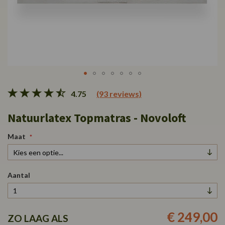
Ga
4.75
(93 reviews)
naar
het
Natuurlatex Topmatras - Novoloft
begin
van
de
Maat
afbeeldingen-
gallerij
Aantal
€ 249,00
ZO LAAG ALS