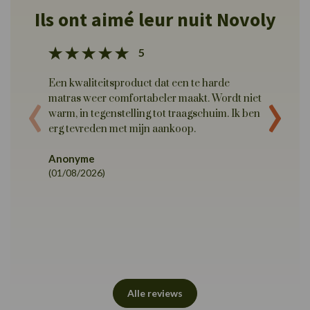
Ils ont aimé leur nuit Novoly
5
‹
›
Een kwaliteitsproduct dat een te harde
Een kwa
matras weer comfortabeler maakt. Wordt niet
en voll
warm, in tegenstelling tot traagschuim. Ik ben
beschri
erg tevreden met mijn aankoop.
Alexan
(22/07/
Anonyme
(01/08/2026)
Alle reviews