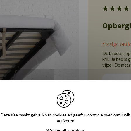
Opberg
Stevige ond
De bedstee ope
krik. Je bed is
vijzel. De mee
Receptie
Ondersteun
Deze site maakt gebruik van cookies en geeft u controle over wat u wilt
activeren
Beluchting
Weiger alle cookies