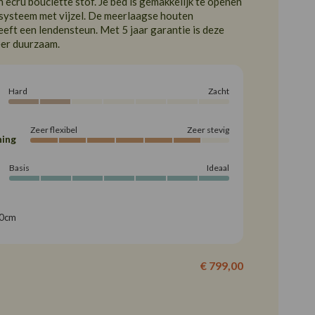
 ecru bouclette stof. Je bed is gemakkelijk te openen
fsysteem met vijzel. De meerlaagse houten
eft een lendensteun. Met 5 jaar garantie is deze
eer duurzaam.
Hard
Zacht
Zeer flexibel
Zeer stevig
ing
Basis
Ideaal
40cm
€ 799,00