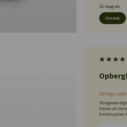
Zo laag als
Ontdek
Opbergb
Stevige ond
Hoogwaardige 
Keuze uit vers
houten poten, 