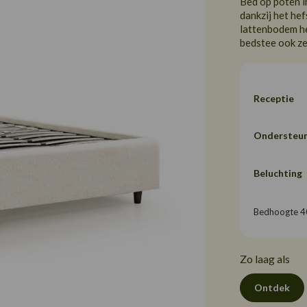
Bed op poten in
dankzij het he
lattenbodem he
bedstee ook z
Receptie
Ondersteun
Beluchting
Bedhoogte 
Zo laag als
Ontdek