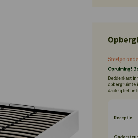
Opberg
Stevige ond
Opruiming! Be
Beddenkast in 
opbergruimte i
dankzij het hef
Receptie
Ondersteun