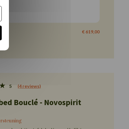
42cm
€ 619,00
5
(4 reviews)
ed Bouclé - Novospirit
ersteuning