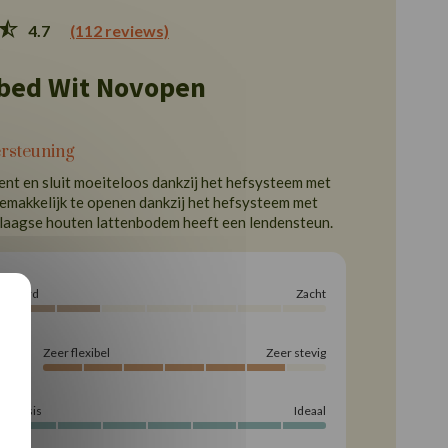
4.7
(112 reviews)
bed Wit Novopen
ersteuning
nt en sluit moeiteloos dankzij het hefsysteem met
 gemakkelijk te openen dankzij het hefsysteem met
rlaagse houten lattenbodem heeft een lendensteun.
Hard
Zacht
Zeer flexibel
Zeer stevig
ing
Basis
Ideaal