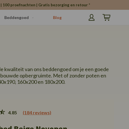
| 100 proefnachten | Gratis bezorging en retour *
Beddengoed
Blog
Winkelwagen
de kwaliteit van ons beddengoed om je een goede
gebouwde opbergruimte. Met of zonder poten en
140x190, 160x200 en 180x200.
4.85
(184 reviews)
bed Beige Novopen