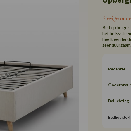
Stevige ond
Bed op beige s
het hefsysteem
heeft een lend
zeer duurzaam
Receptie
Ondersteun
Beluchting
Bedhoogte 