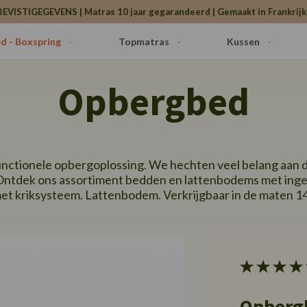
BEVISTIGEGEVENS | Matras 10 jaar gegarandeerd | Gemaakt in Frankrijk 
d - Boxspring
Topmatras
Kussen
Opbergbed
functionele opbergoplossing. We hechten veel belang aan 
 Ontdek ons assortiment bedden en lattenbodems met in
et kriksysteem. Lattenbodem. Verkrijgbaar in de maten 
Opberg