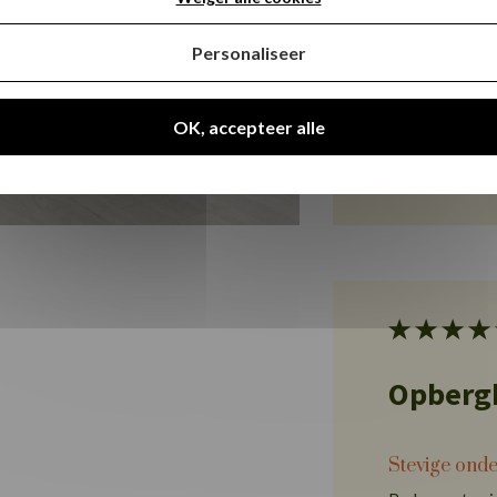
Bedhoogte 
Personaliseer
Zo laag als
OK, accepteer alle
Ontdek
Opbergb
Stevige ond