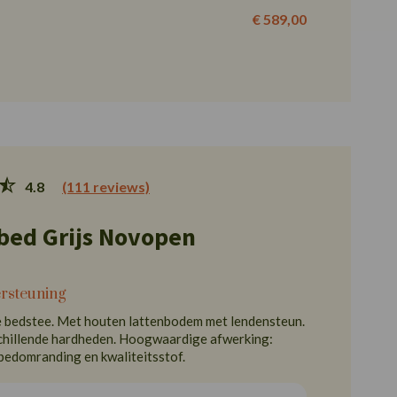
€ 589,00
4.8
(111 reviews)
ed Grijs Novopen
ersteuning
bedstee. Met houten lattenbodem met lendensteun.
chillende hardheden. Hoogwaardige afwerking:
bedomranding en kwaliteitsstof.