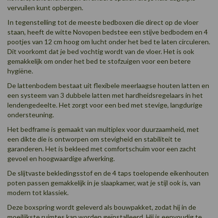
vervuilen kunt opbergen.
In tegenstelling tot de meeste bedboxen die direct op de vloer
staan, heeft de witte Novopen bedstee een stijve bedbodem en 4
pootjes van 12 cm hoog om lucht onder het bed te laten circuleren.
Dit voorkomt dat je bed vochtig wordt van de vloer. Het is ook
gemakkelijk om onder het bed te stofzuigen voor een betere
hygiëne.
De lattenbodem bestaat uit flexibele meerlaagse houten latten en
een systeem van 3 dubbele latten met hardheidsregelaars in het
lendengedeelte. Het zorgt voor een bed met stevige, langdurige
ondersteuning.
Het bedframe is gemaakt van multiplex voor duurzaamheid, met
een dikte die is ontworpen om stevigheid en stabiliteit te
garanderen. Het is bekleed met comfortschuim voor een zacht
gevoel en hoogwaardige afwerking.
De slijtvaste bekledingsstof en de 4 taps toelopende eikenhouten
poten passen gemakkelijk in je slaapkamer, wat je stijl ook is, van
modern tot klassiek.
Deze boxspring wordt geleverd als bouwpakket, zodat hij in de
moeilijkste ruimtes kan worden geïnstalleerd. Hij is eenvoudig te