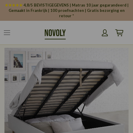
Cookies beheer paneel
★★★★★
4,8/5 BEVISTIGEGEVENS | Matras 10 jaar gegarandeerd |
Gemaakt in Frankrijk | 100 proefnachten | Gratis bezorging en
retour *
Winkelw
Ga
naar
het
einde
van
de
afbeeldingen-
gallerij