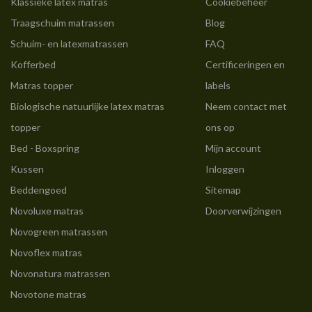
Klassieke latex matras
Cookiebeheer
Traagschuim matrassen
Blog
Schuim- en latexmatrassen
FAQ
Kofferbed
Certificeringen en
Matras topper
labels
Biologische natuurlijke latex matras
Neem contact met
topper
ons op
Bed - Boxspring
Mijn account
Kussen
Inloggen
Beddengoed
Sitemap
Novoluxe matras
Doorverwijzingen
Novogreen matrassen
Novoflex matras
Novonatura matrassen
Novotone matras