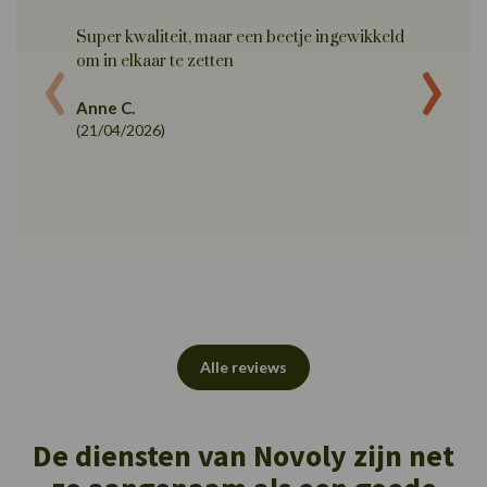
‹
›
Super kwaliteit, maar een beetje ingewikkeld
Zeer sn
om in elkaar te zetten
Het be
afwerki
Anne C.
opening
(21/04/2026)
aanbev
Vaness
(18/03/
Alle reviews
De diensten van Novoly zijn net