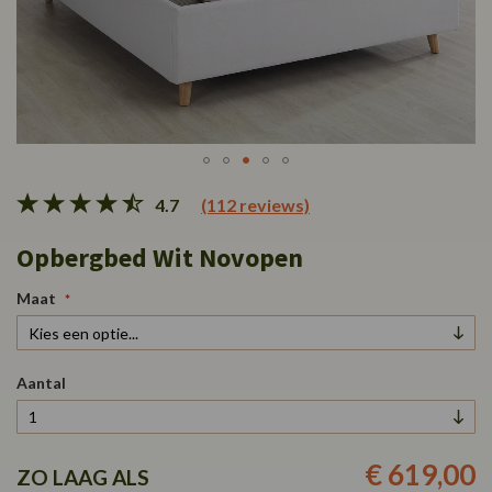
Ga
4.7
(112 reviews)
naar
het
Opbergbed Wit Novopen
begin
van
de
Maat
afbeeldingen-
gallerij
Aantal
€ 619,00
ZO LAAG ALS