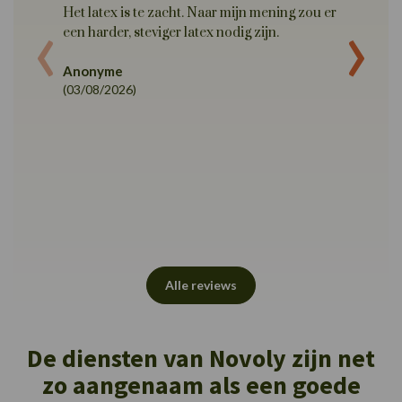
‹
›
Het latex is te zacht. Naar mijn mening zou er
Ik was 
een harder, steviger latex nodig zijn.
overtui
zorgt w
Anonyme
de nek.
(03/08/2026)
Sylvie J
(02/08/
Alle reviews
De diensten van Novoly zijn net
zo aangenaam als een goede