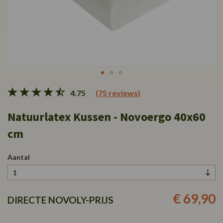
Ga
4.75
(75 reviews)
naar
het
Natuurlatex Kussen - Novoergo 40x60
begin
van
cm
de
afbeeldingen-
gallerij
Aantal
€ 69,90
DIRECTE NOVOLY-PRIJS