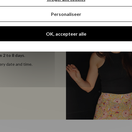
Personaliseer
OK, accepteer alle
ing
n 2 to 8 days
.
very date and time.