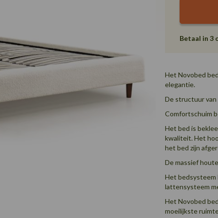
Betaal in 3 
Het Novobed bed 
elegantie.
De structuur van 
Comfortschuim be
Het bed is beklee
kwaliteit. Het h
het bed zijn afg
De massief houte
Het bedsysteem b
lattensysteem me
Het Novobed bedf
moeilijkste ruimt