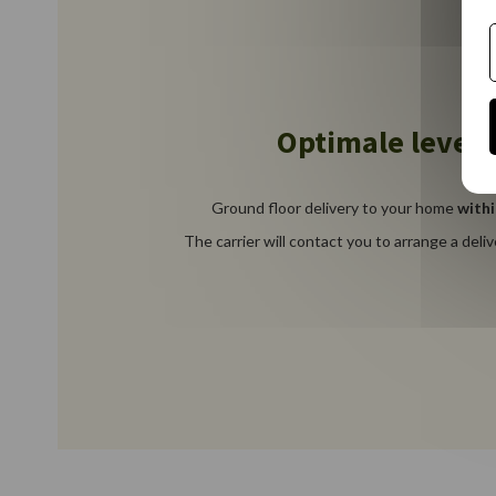
Optimale lever
Ground floor delivery to your home
withi
The carrier will contact you to arrange a deli