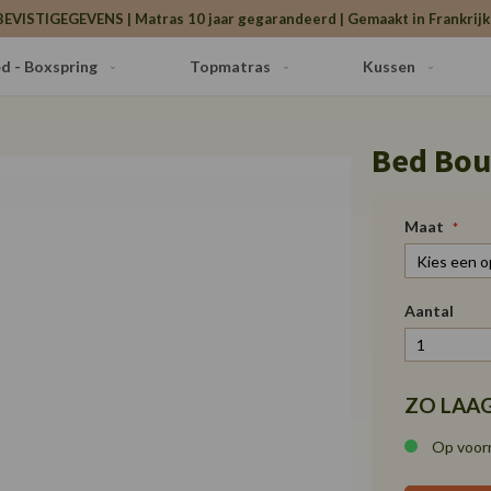
BEVISTIGEGEVENS | Matras 10 jaar gegarandeerd | Gemaakt in Frankrijk 
d - Boxspring
Topmatras
Kussen
Bed Bou
Maat
Aantal
ZO LAAG
Op voorr