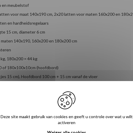
m en meubelstof
 latten voor maat 140x190 cm, 2x20 latten voor maten 160x200 en 180x2
ten en hardheidsregelaars
gte 15 cm, diameter 6 cm
or maten 140x190, 160x200 en 180x200 cm
nteren
 kg, 180x200 = 44 kg
0 of 180x100x10cm (hoofdbord)
tjes 15 cm), Hoofdbord 100 cm + 15 cm vanaf de vloer
Deze site maakt gebruik van cookies en geeft u controle over wat u wilt
activeren
Weiger alle cookies