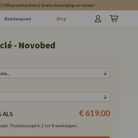
| 100 proefnachten | Gratis bezorging en retour *
Beddengoed
Blog
Winkelwagen
clé - Novobed
€ 619,00
 ALS
aad. Thuisbezorgd in 2 tot 8 werkdagen.