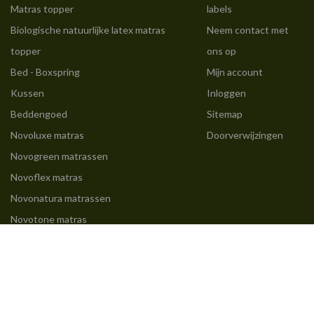
Matras topper
labels
Biologische natuurlijke latex matras
Neem contact met
topper
ons op
Bed - Boxspring
Mijn account
Kussen
Inloggen
Beddengoed
Sitemap
Novoluxe matras
Doorverwijzingen
Novogreen matrassen
Novoflex matras
Novonatura matrassen
Novotone matras
Novodream matras
Novobest matrassen
Matras 160x200
Matras 140x190