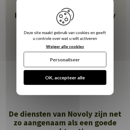
Ils ont aimé leur nuit Novoly
Deze site maakt gebruik van cookies en geeft
Alle reviews
u controle over wat u wilt activeren
Weiger alle cookies
Personaliseer
OK, accepteer alle
De diensten van Novoly zijn net
zo aangenaam als een goede