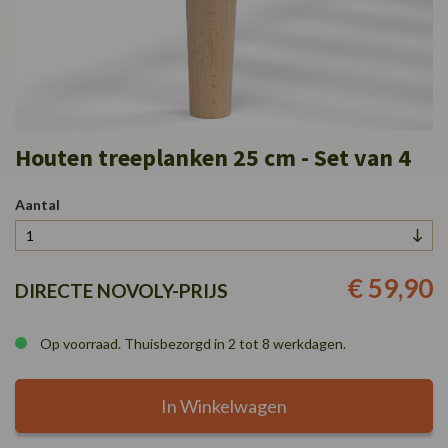
Ga
Houten treeplanken 25 cm - Set van 4
naar
het
begin
Aantal
van
de
afbeeldingen-
gallerij
€ 59,90
DIRECTE NOVOLY-PRIJS
Op voorraad. Thuisbezorgd in 2 tot 8 werkdagen.
In Winkelwagen