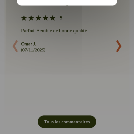
!
5
‹
›
Parfait. Semble de bonne qualité
Le lit 
personn
Omar J.
montait
(07/11/2025)
environ
des pan
métalli
boulons
lira et 
commenc
soignée
les pho
bien et 
vraimen
content
Tous les commentaires
Thu H.