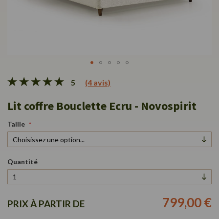
Passer
5
(4 avis)
au
début
Lit coffre Bouclette Ecru - Novospirit
de
la
Galerie
Taille
d’images
Quantité
799,00 €
PRIX À PARTIR DE