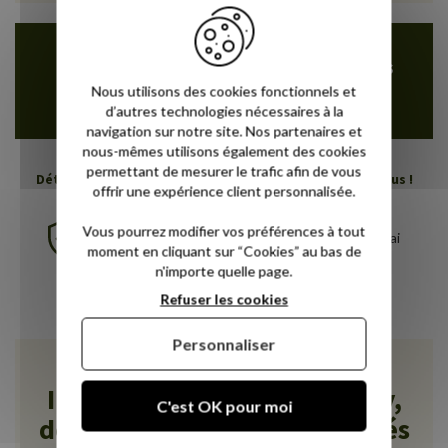
Facilitez vos achats avec le 4 fois sans
frais par Paypal
Nous utilisons des cookies fonctionnels et
d’autres technologies nécessaires à la
navigation sur notre site. Nos partenaires et
nous-mêmes utilisons également des cookies
permettant de mesurer le trafic afin de vous
Détendez-vous profondément, Novoly s'occupe de vous !
offrir une expérience client personnalisée.
Vous pourrez modifier vos préférences à tout
Garantie 5 ans
30 nuits d'essai
moment en cliquant sur “Cookies” au bas de
n'importe quelle page.
Livraison gratuite
Refuser les cookies
Personnaliser
Ils ont aimé leur nuit Novoly,
C'est OK pour moi
déjà plus de 3300 avis vérifiés