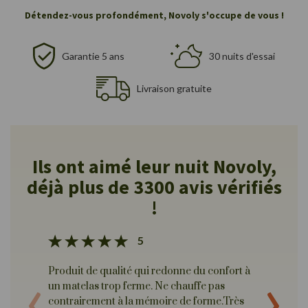
Détendez-vous profondément, Novoly s'occupe de vous !
Garantie 5 ans
30 nuits d'essai
Livraison gratuite
Ils ont aimé leur nuit Novoly,
déjà plus de 3300 avis vérifiés
!
5
‹
›
Produit de qualité qui redonne du confort à
Produit
un matelas trop ferme. Ne chauffe pas
et parf
contrairement à la mémoire de forme.Très