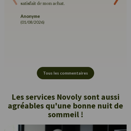
Alexan
satisfait de mon achat.
(22/07/
Anonyme
(01/08/2026)
Tous les commentaires
Les services Novoly sont aussi
agréables qu'une bonne nuit de
sommeil !