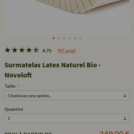
Passer
4.75
(97 avis)
au
début
Surmatelas Latex Naturel Bio -
de
la
Novoloft
Galerie
d’images
Taille
Quantité