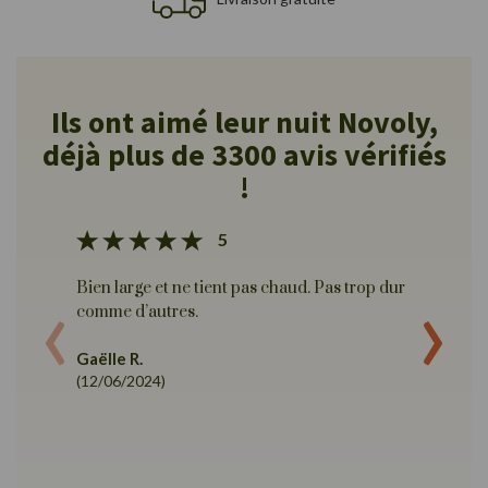
Ils ont aimé leur nuit Novoly,
déjà plus de 3300 avis vérifiés
!
5
‹
›
Bien large et ne tient pas chaud. Pas trop dur
Très bi
comme d’autres.
Martin
(09/02/
Gaëlle R.
(12/06/2024)