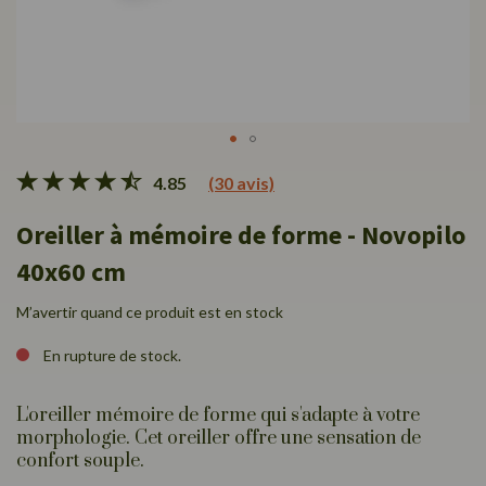
Passer
4.85
(30 avis)
au
début
Oreiller à mémoire de forme - Novopilo
de
la
40x60 cm
Galerie
d’images
M’avertir quand ce produit est en stock
En rupture de stock.
L'oreiller mémoire de forme qui s'adapte à votre
morphologie. Cet oreiller offre une sensation de
confort souple.