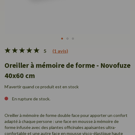
Passer
5
(1 avis)
au
début
Oreiller à mémoire de forme - Novofuze
de
la
40x60 cm
Galerie
d’images
M’avertir quand ce produit est en stock
En rupture de stock.
Oreiller à mémoire de forme double face pour apporter un confort
adapté à chaque persone : une face en mousse à mémoire de
forme infusée avec des plantes officinales apaisantes ultra-
confortable et une autre face en mousse visco-élastique haute