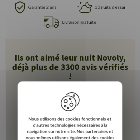
Garantie 2 ans
30 nuits d'essai
Livraison gratuite
Ils ont aimé leur nuit Novoly,
déjà plus de 3300 avis vérifiés
!
5
À une semaine d'utilisation, nous sommes
satisfaits de notre commande. L'oreiller est
confortable et aucun problème sur la
Nous utilisons des cookies fonctionnels et
d’autres technologies nécessaires à la
livraison.
navigation sur notre site. Nos partenaires et
nous-mêmes utilisons également des cookies
Roxane J.