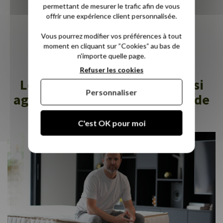
permettant de mesurer le trafic afin de vous
(23/11/2021)
offrir une expérience client personnalisée.
Vous pourrez modifier vos préférences à tout
Tous les commentaires
moment en cliquant sur “Cookies” au bas de
n'importe quelle page.
Refuser les cookies
Les services Novoly sont aussi
Personnaliser
agréables qu'une bonne nuit de
sommeil !
C'est OK pour moi