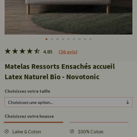
Passer
4.85
(26 avis)
au
début
Matelas Ressorts Ensachés accueil
de
la
Latex Naturel Bio - Novotonic
Galerie
d’images
Choisissez votre taille
Choisissez votre housse
Laine & Coton
100% Coton