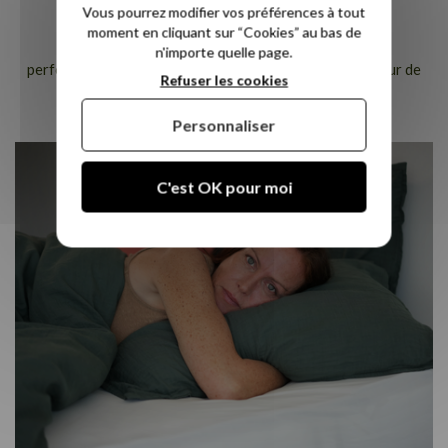
Dissipe la chaleur excessive
Vous pourrez modifier vos préférences à tout
moment en cliquant sur “Cookies” au bas de
Des milliers de cellules ouvertes associées à 9000
n'importe quelle page.
perforations améliorent la circulation de l’air à l’intérieur de
Refuser les cookies
votre matelas. Votre sommeil devient réparateur.
Personnaliser
C'est OK pour moi