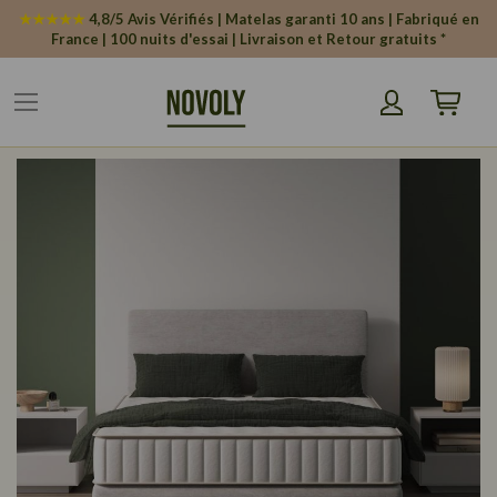
Panneau de gestion des cookies
★★★★★
4,8/5 Avis Vérifiés | Matelas garanti 10 ans | Fabriqué en
France | 100 nuits d'essai | Livraison et Retour gratuits *
Mon pani
Passer
à
la
fin
de
la
galerie
d’images