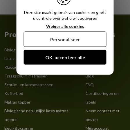
Deze site maakt gebruik van cookies en geeft
u controle over wat u wilt activeren
Weiger alle cookies
Producten
Over ons
Personaliseer
Biologisch natuurlatex matras
Wie we zijn
OK, accepteer alle
Latex en verende matrassen
Privacybeleid
Klassieke latex matras
Cookiebeheer
Traagschuim matrassen
Blog
Schuim- en latexmatrassen
FAQ
Kofferbed
Certificeringen en
Matras topper
labels
Biologische natuurlijke latex matras
Neem contact met
topper
ons op
Bed - Boxspring
Mijn account