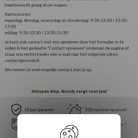
beantwoordt graag al uw vragen.
Kantooruren:
maandag, dinsdag, woensdag en donderdag: 9:30-12:30 / 13:30-
17:00
vrijdag: 9:30-12:30 / 13:30-15:30
Je kunt ook contact met ons opnemen door het formulier in te
vullen in het gedeelte "Contact opnemen" onderaan de pagina of
stuur ons rechtstreeks een e-mail naar het volgende adres:
contact@novoly.fr
We nemen zo snel mogelijk contact met je op.
Ontspan diep, Novoly zorgt voor jou!
10 jaar garantie
100 nachten op proef
Gratis bezorging
Gratis retourneren *