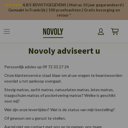
Cookies beheer paneel
★★★★★
4,8/5 BEVISTIGEGEVENS | Matras 10 jaar gegarandeerd |
Gemaakt in Frankrijk | 100 proefnachten | Gratis bezorging en
retour *
Winkelw
Novoly adviseert u
Persoonlijk advies op
09 72 33 27 24
Onze klantenservice staat klaar om al uw vragen te beantwoorden
voordat u tot aankoop overgaat.
Stevig matras, zacht matras, natuurlatex matras, latex matras,
traagschuim matras of pocketvering matras? Welke is geschikt
voor mij?
Wat zijn onze levertijden? Wat is de status van mijn bestelling?
Of gewoon om u gerust te stellen.
Aarzel niet om contact met ons op te nemen, ons team