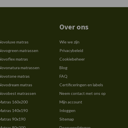
Over ons
Novoluxe matras
Wie we zijn
Novogreen matrassen
Privacybeleid
Novoflex matras
Cookiebeheer
Novonatura matrassen
Blog
Novotone matras
FAQ
Novodream matras
Certificeringen en labels
Novobest matrassen
Neem contact met ons op
Matras 160x200
Mijn account
Matras 140x190
Inloggen
Matras 90x190
Sitemap
Matras 80x200
Doorverwijzingen