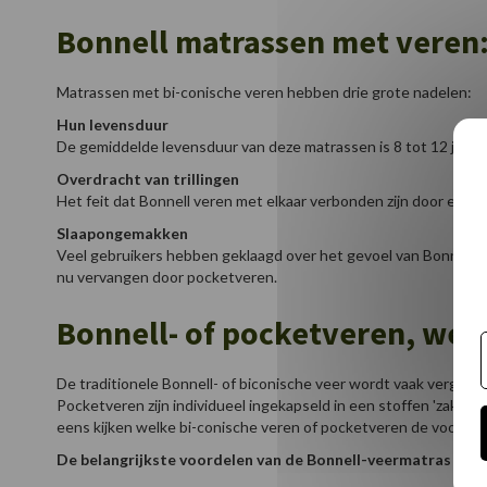
Bonnell matrassen met veren
Matrassen met bi-conische veren hebben drie grote nadelen:
Hun levensduur
De gemiddelde levensduur van deze matrassen is 8 tot 12 jaar, wa
Overdracht van trillingen
Het feit dat Bonnell veren met elkaar verbonden zijn door een st
Slaapongemakken
Veel gebruikers hebben geklaagd over het gevoel van Bonnell v
nu vervangen door pocketveren.
Bonnell- of pocketveren, wel
De traditionele Bonnell- of biconische veer wordt vaak vergelek
Pocketveren zijn individueel ingekapseld in een stoffen 'zak' 
eens kijken welke bi-conische veren of pocketveren de voorkeu
De belangrijkste voordelen van de Bonnell-veermatras ten 