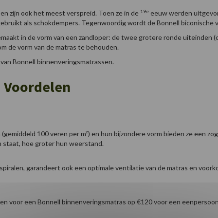
19e
en zijn ook het meest verspreid. Toen ze in de
eeuw werden uitgevond
ebruikt als schokdempers. Tegenwoordig wordt de Bonnell biconische v
gemaakt in de vorm van een zandloper: de twee grotere ronde uiteinden (o
om de vorm van de matras te behouden.
 van Bonnell binnenveringsmatrassen.
: Voordelen
 (gemiddeld 100 veren per m²) en hun bijzondere vorm bieden ze een zo
n staat, hoe groter hun weerstand.
spiralen, garandeert ook een optimale ventilatie van de matras en voork
g. Reken voor een Bonnell binnenveringsmatras op €120 voor een eenpers