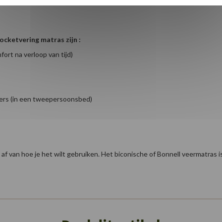
ocketvering matras zijn :
ort na verloop van tijd)
ners (in een tweepersoonsbed)
af van hoe je het wilt gebruiken. Het biconische of Bonnell veermatras i