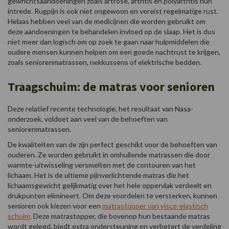
gewrichtsaandoeningen zoals artrose, artritis en polyartritis hun
intrede. Rugpijn is ook niet ongewoon en vereist regelmatige rust.
Helaas hebben veel van de medicijnen die worden gebruikt om
deze aandoeningen te behandelen invloed op de slaap. Het is dus
niet meer dan logisch om op zoek te gaan naar hulpmiddelen die
oudere mensen kunnen helpen om een goede nachtrust te krijgen,
zoals seniorenmatrassen, nekkussens of elektrische bedden.
Traagschuim: de matras voor senioren
Deze relatief recente technologie, het resultaat van Nasa-
onderzoek, voldoet aan veel van de behoeften van
seniorenmatrassen.
De kwaliteiten van de zijn perfect geschikt voor de behoeften van
ouderen. Ze worden gebruikt in omhullende matrassen die door
warmte-uitwisseling versmelten met de contouren van het
lichaam. Het is de ultieme pijnverlichtende matras die het
lichaamsgewicht gelijkmatig over het hele oppervlak verdeelt en
drukpunten elimineert. Om deze voordelen te versterken, kunnen
senioren ook kiezen voor een
matrastopper van visco-elastisch
schuim
. Deze matrastopper, die bovenop hun bestaande matras
wordt gelegd, biedt extra ondersteuning en verbetert de verdeling