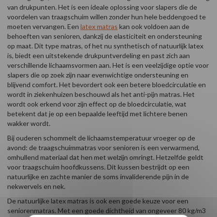
van drukpunten. Het is een ideale oplossing voor slapers die de
voordelen van traagschuim willen zonder hun hele beddengoed te
moeten vervangen. Een
latex matras
kan ook voldoen aan de
behoeften van senioren, dankzij de elasticiteit en ondersteuning
op maat. Dit type matras, of het nu synthetisch of natuurlijk latex
is, biedt een uitstekende drukpuntverdeling en past zich aan
verschillende lichaamsvormen aan. Het is een veelzijdige optie voor
slapers die op zoek zijn naar evenwichtige ondersteuning en
blijvend comfort. Het bevordert ook een betere bloedcirculatie en
wordt in ziekenhuizen beschouwd als het anti-pijn matras. Het
wordt ook erkend voor zijn effect op de bloedcirculatie, wat
betekent dat je op een bepaalde leeftijd met lichtere benen
wakker wordt.
Bij ouderen schommelt de lichaamstemperatuur vroeger op de
avond: de traagschuimmatras voor senioren is een verwarmend,
omhullend materiaal dat hen met welzijn omringt. Hetzelfde geldt
voor traagschuim hoofdkussens. Dit kussen bestrijdt op een
natuurlijke en zachte manier de soms invaliderende pijn in de
nekwervels en nek.
De natuurlijke latex matras is ook een goede keuze voor een
seniorenmatras. Met een goede dichtheid van ongeveer 80 kg/m3