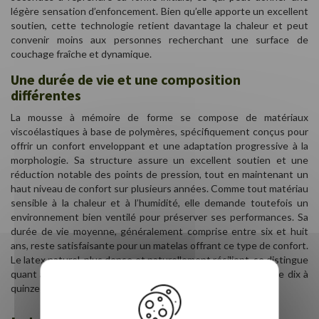
légère sensation d’enfoncement. Bien qu’elle apporte un excellent
soutien, cette technologie retient davantage la chaleur et peut
convenir moins aux personnes recherchant une surface de
couchage fraîche et dynamique.
Une durée de vie et une composition
différentes
La mousse à mémoire de forme se compose de matériaux
viscoélastiques à base de polymères, spécifiquement conçus pour
offrir un confort enveloppant et une adaptation progressive à la
morphologie. Sa structure assure un excellent soutien et une
réduction notable des points de pression, tout en maintenant un
haut niveau de confort sur plusieurs années. Comme tout matériau
sensible à la chaleur et à l’humidité, elle demande toutefois un
environnement bien ventilé pour préserver ses performances. Sa
durée de vie moyenne, généralement comprise entre six et huit
ans, reste satisfaisante pour un matelas offrant ce type de confort.
Le latex naturel, plus dense et naturellement résilient, se distingue
quant à lui par une longévité supérieure, souvent proche de dix à
quinze ans.