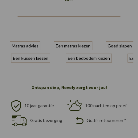
Matras advies
Een matras kiezen
Goed slapen
Een kussen kiezen
Een bedbodem kiezen
Een 
Ontspan diep, Novoly zorgt voor jou!
10 jaar garantie
100 nachten op proef
Gratis bezorging
Gratis retourneren *