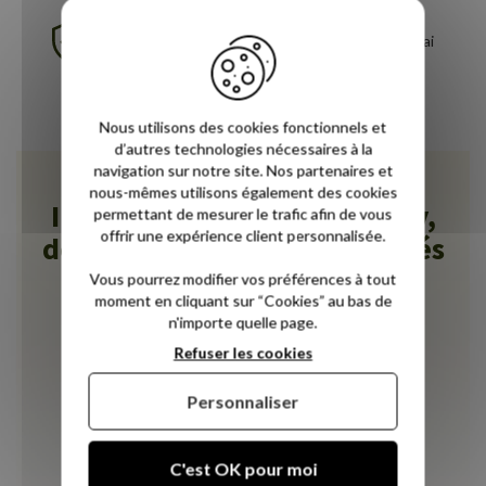
Garantie 5 ans
30 nuits d'essai
Livraison gratuite
Nous utilisons des cookies fonctionnels et
d’autres technologies nécessaires à la
navigation sur notre site. Nos partenaires et
nous-mêmes utilisons également des cookies
Ils ont aimé leur nuit Novoly,
permettant de mesurer le trafic afin de vous
offrir une expérience client personnalisée.
déjà plus de 3300 avis vérifiés
!
Vous pourrez modifier vos préférences à tout
moment en cliquant sur “Cookies” au bas de
n'importe quelle page.
Refuser les cookies
Tous les commentaires
Personnaliser
C'est OK pour moi