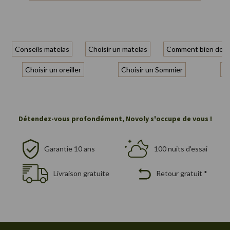
Conseils matelas
Choisir un matelas
Comment bien dorm
Choisir un oreiller
Choisir un Sommier
Ch
Détendez-vous profondément, Novoly s'occupe de vous !
Garantie 10 ans
100 nuits d'essai
Livraison gratuite
Retour gratuit *