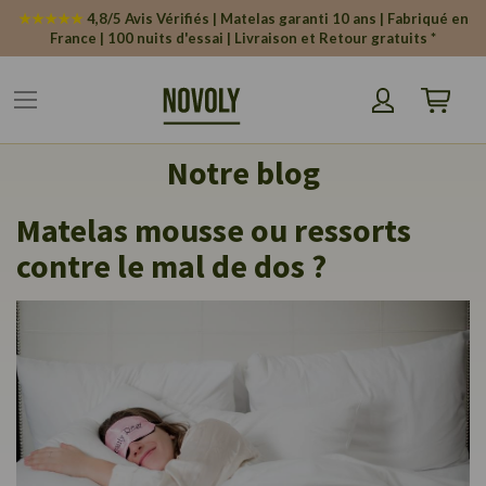
Panneau de gestion des cookies
★★★★★
4,8/5 Avis Vérifiés | Matelas garanti 10 ans | Fabriqué en
France | 100 nuits d'essai | Livraison et Retour gratuits *
Mon pani
Notre blog
Matelas mousse ou ressorts
contre le mal de dos ?