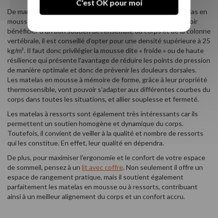
C'est OK pour moi
De manière générale, nous avons vu que la qualité d’un matelas en
mousse va être définie par sa densité. Pour être sûr de pouvoir
bénéficier d’un bon soutien de l’ensemble du corps et de la colonne
vertébrale, il est conseillé d’opter pour une densité supérieure à 25
kg/m³. Il faut donc privilégier la mousse dite « froide » ou de haute
résilience qui présente l’avantage de réduire les points de pression
de manière optimale et donc de prévenir les douleurs dorsales.
Les matelas en mousse à mémoire de forme, grâce à leur propriété
thermosensible, vont pouvoir s’adapter aux différentes courbes du
corps dans toutes les situations, et allier souplesse et fermeté.
Les matelas à ressorts sont également très intéressants car ils
permettent un soutien homogène et dynamique du corps.
Toutefois, il convient de veiller à la qualité et nombre de ressorts
qui les constitue. En effet, leur qualité en dépendra.
De plus, pour maximiser l'ergonomie et le confort de votre espace
de sommeil, pensez à un
lit avec coffre
. Non seulement il offre un
espace de rangement pratique, mais il soutient également
parfaitement les matelas en mousse ou à ressorts, contribuant
ainsi à un meilleur alignement du corps et un confort accru.